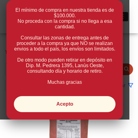
El mínimo de compra en nuestra tienda es de
$100.000.
0
No proceda con la compra si no llega a esa
cantidad.
Consultar las zonas de entrega antes de
proceder a la compra ya que NO se realizan
envios a todo el país, los envíos son limitados.
Tienda
Harina de Almendras
De otro modo pueden retirar en depósito en
Dip. M. Pedrera 1395, Lanús Oeste
,
consultando día y horario de retiro.
Muchas gracias
Filtrar
Acepto