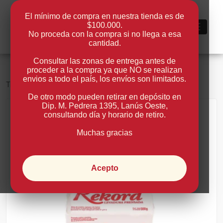
El mínimo de compra en nuestra tienda es de
$100.000.
0
No proceda con la compra si no llega a esa
cantidad.
Consultar las zonas de entrega antes de
proceder a la compra ya que NO se realizan
envios a todo el país, los envíos son limitados.
>
Tienda
Levadura
Rekford
De otro modo pueden retirar en depósito en
Dip. M. Pedrera 1395, Lanús Oeste
,
consultando día y horario de retiro.
Volver
Muchas gracias
Acepto