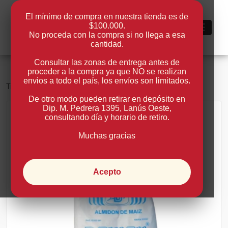
El mínimo de compra en nuestra tienda es de
$100.000.
0
No proceda con la compra si no llega a esa
cantidad.
Consultar las zonas de entrega antes de
proceder a la compra ya que NO se realizan
envios a todo el país, los envíos son limitados.
Tienda
De otro modo pueden retirar en depósito en
Dip. M. Pedrera 1395, Lanús Oeste
,
consultando día y horario de retiro.
Volver
Muchas gracias
Acepto