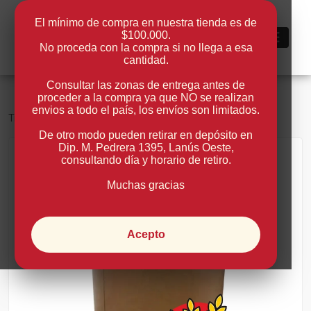
El mínimo de compra en nuestra tienda es de
$100.000.
0
No proceda con la compra si no llega a esa
cantidad.
Consultar las zonas de entrega antes de
proceder a la compra ya que NO se realizan
envios a todo el país, los envíos son limitados.
>
Tienda
Dulce de Leche
Milkey
De otro modo pueden retirar en depósito en
Dip. M. Pedrera 1395, Lanús Oeste
,
consultando día y horario de retiro.
Volver
Muchas gracias
Acepto