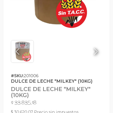
#SKU:
201006
DULCE DE LECHE "MILKEY" (10KG)
DULCE DE LECHE "MILKEY"
(10KG)
$ 33.835,18
$ 30.620,07 Precio sin impuestos