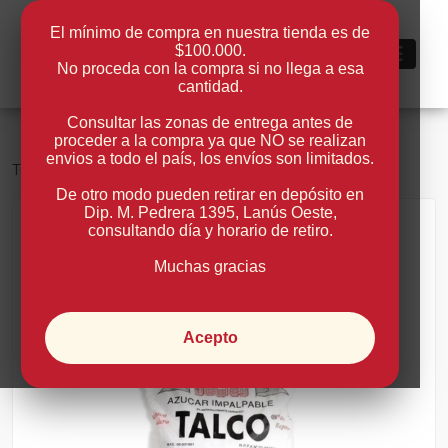
El mínimo de compra en nuestra tienda es de
$100.000.
0
No proceda con la compra si no llega a esa
cantidad.
Consultar las zonas de entrega antes de
proceder a la compra ya que NO se realizan
envios a todo el país, los envíos son limitados.
Tienda
Azúcar
De otro modo pueden retirar en depósito en
Dip. M. Pedrera 1395, Lanús Oeste
,
consultando día y horario de retiro.
Volver
Muchas gracias
Acepto